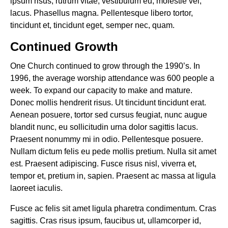
ipsum risus, rutrum vitae, vestibulum eu, molestie vel,
lacus. Phasellus magna. Pellentesque libero tortor,
tincidunt et, tincidunt eget, semper nec, quam.
Continued Growth
One Church continued to grow through the 1990’s. In
1996, the average worship attendance was 600 people a
week. To expand our capacity to make and mature.
Donec mollis hendrerit risus. Ut tincidunt tincidunt erat.
Aenean posuere, tortor sed cursus feugiat, nunc augue
blandit nunc, eu sollicitudin urna dolor sagittis lacus.
Praesent nonummy mi in odio. Pellentesque posuere.
Nullam dictum felis eu pede mollis pretium. Nulla sit amet
est. Praesent adipiscing. Fusce risus nisl, viverra et,
tempor et, pretium in, sapien. Praesent ac massa at ligula
laoreet iaculis.
Fusce ac felis sit amet ligula pharetra condimentum. Cras
sagittis. Cras risus ipsum, faucibus ut, ullamcorper id,