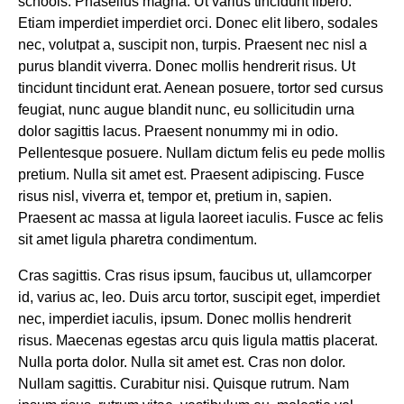
schools. Phasellus magna. Ut varius tincidunt libero.
Etiam imperdiet imperdiet orci. Donec elit libero, sodales
nec, volutpat a, suscipit non, turpis. Praesent nec nisl a
purus blandit viverra. Donec mollis hendrerit risus. Ut
tincidunt tincidunt erat. Aenean posuere, tortor sed cursus
feugiat, nunc augue blandit nunc, eu sollicitudin urna
dolor sagittis lacus. Praesent nonummy mi in odio.
Pellentesque posuere. Nullam dictum felis eu pede mollis
pretium. Nulla sit amet est. Praesent adipiscing. Fusce
risus nisl, viverra et, tempor et, pretium in, sapien.
Praesent ac massa at ligula laoreet iaculis. Fusce ac felis
sit amet ligula pharetra condimentum.
Cras sagittis. Cras risus ipsum, faucibus ut, ullamcorper
id, varius ac, leo. Duis arcu tortor, suscipit eget, imperdiet
nec, imperdiet iaculis, ipsum. Donec mollis hendrerit
risus. Maecenas egestas arcu quis ligula mattis placerat.
Nulla porta dolor. Nulla sit amet est. Cras non dolor.
Nullam sagittis. Curabitur nisi. Quisque rutrum. Nam